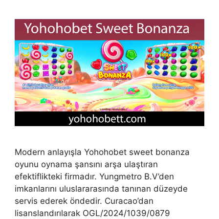
Modern anlayışla Yohohobet sweet bonanza
oyunu oynama şansını arşa ulaştıran
efektiflikteki firmadır. Yungmetro B.V’den
imkanlarını uluslararasında tanınan düzeyde
servis ederek öndedir. Curacao’dan
lisanslandırılarak OGL/2024/1039/0879