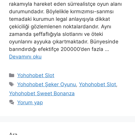
rakamıyla hareket eden sürrealistçe oyun alanı
durumundadır. Böylelikle kırmızımsı-sarımsı
temadaki kurumun legal anlayışıyla dikkat
çekiciliği gözlemlenen noktalardandır. Aynı
zamanda şeffaflığıyla slotlarını ve öteki
oyunlarını ayyuka çıkartmaktadır. Bünyesinde
barındırdığı efektifçe 200000’den fazla …
Devamını oku
Kategoriler
Yohohobet Slot
Etiketler
Yohohobet Şeker Oyunu
,
Yohohobet Slot
,
Yohohobet Sweet Bonanza
Yorum yap
Ara