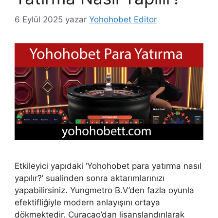
6 Eylül 2025
yazar
Yohohobet Editor
Etkileyici yapıdaki ‘Yohohobet para yatırma nasıl
yapılır?’ sualinden sonra aktarımlarınızı
yapabilirsiniz. Yungmetro B.V’den fazla oyunla
efektifliğiyle modern anlayışını ortaya
dökmektedir. Curacao’dan lisanslandırılarak