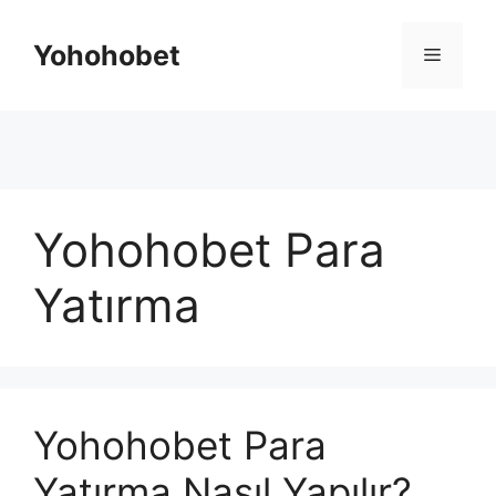
İçeriğe
atla
Yohohobet
Menü
Yohohobet Para
Yatırma
Yohohobet Para
Yatırma Nasıl Yapılır?