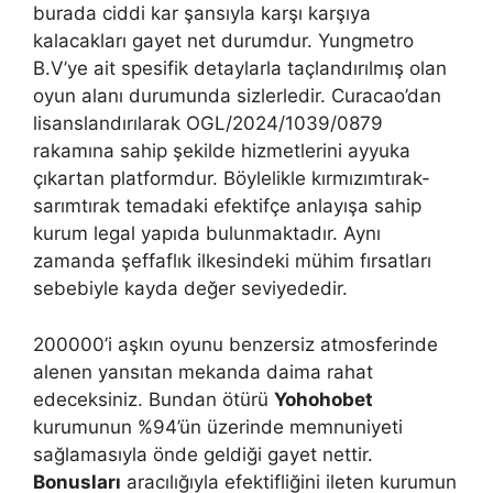
burada ciddi kar şansıyla karşı karşıya
kalacakları gayet net durumdur. Yungmetro
B.V’ye ait spesifik detaylarla taçlandırılmış olan
oyun alanı durumunda sizlerledir. Curacao’dan
lisanslandırılarak OGL/2024/1039/0879
rakamına sahip şekilde hizmetlerini ayyuka
çıkartan platformdur. Böylelikle kırmızımtırak-
sarımtırak temadaki efektifçe anlayışa sahip
kurum legal yapıda bulunmaktadır. Aynı
zamanda şeffaflık ilkesindeki mühim fırsatları
sebebiyle kayda değer seviyededir.
200000’i aşkın oyunu benzersiz atmosferinde
alenen yansıtan mekanda daima rahat
edeceksiniz. Bundan ötürü
Yohohobet
kurumunun %94’ün üzerinde memnuniyeti
sağlamasıyla önde geldiği gayet nettir.
Bonusları
aracılığıyla efektifliğini ileten kurumun