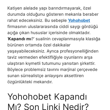
Katiyen alelade yapı barındırmayarak, özel
durumda olduğunu gösteren mekanla beraber
rahat edeceksiniz. Bu sebeple
Yohohobet
firmasının uluslararasında ciddi saygı gördüğü
açığa çıkan hususlar içerisinde olmaktadır.
‘
Kapandı mı
?’ sualinin cevaplanmasıyla klaslığa
bürünen ortamda özel dakikalar
yaşayabileceksiniz. Ayrıca profesyonelliğinden
taviz vermeden efektifliğiyle oyunlarını arşa
ulaştıran kıymetli tutumunu yansıtan şirkettir.
Böylece problemsiz tavrını marjinal çerçevede
sunan sürrealistçe anlayışını aksettiren
özgünlükteki mekandır.
Yohohobet Kapandı
Mı? Son Linki Nedir?