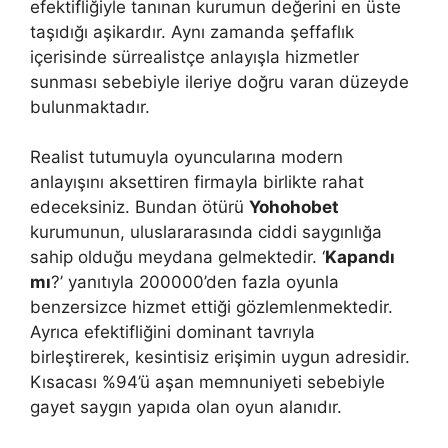
efektifliğiyle tanınan kurumun değerini en üste
taşıdığı aşikardır. Aynı zamanda şeffaflık
içerisinde sürrealistçe anlayışla hizmetler
sunması sebebiyle ileriye doğru varan düzeyde
bulunmaktadır.
Realist tutumuyla oyuncularına modern
anlayışını aksettiren firmayla birlikte rahat
edeceksiniz. Bundan ötürü
Yohohobet
kurumunun, uluslararasında ciddi saygınlığa
sahip olduğu meydana gelmektedir. ‘
Kapandı
mı
?’ yanıtıyla 200000’den fazla oyunla
benzersizce hizmet ettiği gözlemlenmektedir.
Ayrıca efektifliğini dominant tavrıyla
birleştirerek, kesintisiz erişimin uygun adresidir.
Kısacası %94’ü aşan memnuniyeti sebebiyle
gayet saygın yapıda olan oyun alanıdır.