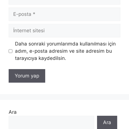
E-
posta
İnternet
sitesi
Daha sonraki yorumlarımda kullanılması için
adım, e-posta adresim ve site adresim bu
tarayıcıya kaydedilsin.
Ara
Ara